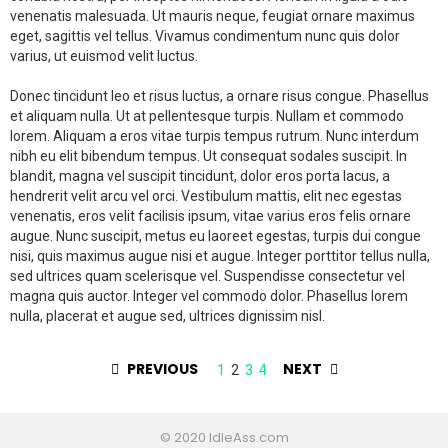
venenatis malesuada. Ut mauris neque, feugiat ornare maximus
eget, sagittis vel tellus. Vivamus condimentum nunc quis dolor
varius, ut euismod velit luctus.
Donec tincidunt leo et risus luctus, a ornare risus congue. Phasellus
et aliquam nulla. Ut at pellentesque turpis. Nullam et commodo
lorem. Aliquam a eros vitae turpis tempus rutrum. Nunc interdum
nibh eu elit bibendum tempus. Ut consequat sodales suscipit. In
blandit, magna vel suscipit tincidunt, dolor eros porta lacus, a
hendrerit velit arcu vel orci. Vestibulum mattis, elit nec egestas
venenatis, eros velit facilisis ipsum, vitae varius eros felis ornare
augue. Nunc suscipit, metus eu laoreet egestas, turpis dui congue
nisi, quis maximus augue nisi et augue. Integer porttitor tellus nulla,
sed ultrices quam scelerisque vel. Suspendisse consectetur vel
magna quis auctor. Integer vel commodo dolor. Phasellus lorem
nulla, placerat et augue sed, ultrices dignissim nisl.
PREVIOUS
NEXT
1
2
3
4
© 2020 IdleAss.com