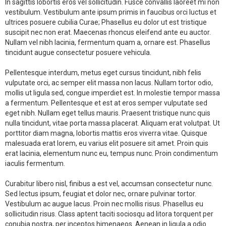
In sagittis lobortis eros vel sollicitudin. Fusce convallis laoreet mi non
vestibulum. Vestibulum ante ipsum primis in faucibus orci luctus et
ultrices posuere cubilia Curae; Phasellus eu dolor ut est tristique
suscipit nec non erat. Maecenas rhoncus eleifend ante eu auctor.
Nullam vel nibh lacinia, fermentum quam a, ornare est. Phasellus
tincidunt augue consectetur posuere vehicula.
Pellentesque interdum, metus eget cursus tincidunt, nibh felis
vulputate orci, ac semper elit massa non lacus. Nullam tortor odio,
mollis ut ligula sed, congue imperdiet est. In molestie tempor massa
a fermentum. Pellentesque et est at eros semper vulputate sed
eget nibh. Nullam eget tellus mauris. Praesent tristique nunc quis
nulla tincidunt, vitae porta massa placerat. Aliquam erat volutpat. Ut
porttitor diam magna, lobortis mattis eros viverra vitae. Quisque
malesuada erat lorem, eu varius elit posuere sit amet. Proin quis
erat lacinia, elementum nunc eu, tempus nunc. Proin condimentum
iaculis fermentum.
Curabitur libero nisl, finibus a est vel, accumsan consectetur nunc.
Sed lectus ipsum, feugiat et dolor nec, ornare pulvinar tortor.
Vestibulum ac augue lacus. Proin nec mollis risus. Phasellus eu
sollicitudin risus. Class aptent taciti sociosqu ad litora torquent per
conubia nostra, per inceptos himenaeos. Aenean in ligula a odio