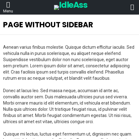
L
Menu
PAGE WITHOUT SIDEBAR
Aenean varius finibus molestie. Quisque dictum efficitur iaculis. Sed
vehicula nulla in purus scelerisque, eu aliquet neque eleifend.
Suspendisse vestibulum dolor non nunc scelerisque, eget auctor
sem pretium. Lorem ipsum dolor sit amet, consectetur adipiscing
elit. Cras facilisis ipsum sed turpis convallis eleifend. Phasellus
rutrum eros ac neque volutpat, et blandit velit faucibus.
Donec at lacus leo. Sed massa neque, accumsan id ante ac,
convallis auctor sem. Duis malesuada ultricies purus sed viverra.
Morbi ornare mauris id elit elementum, id vehicula erat bibendum.
Nulla quis ultrices dolor. Ut tristique feugiat risus, id pulvinar velit
finibus sit amet. Morbi feugiat condimentum egestas. Ut nisi risus,
ultrices sit amet est vitae, ultricies congue orci.
Quisque mi lectus, luctus eget fermentum ut, dignissim nec quam.