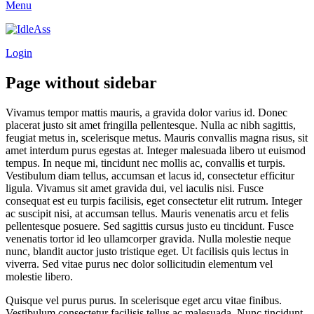
Menu
Login
Page without sidebar
Vivamus tempor mattis mauris, a gravida dolor varius id. Donec
placerat justo sit amet fringilla pellentesque. Nulla ac nibh sagittis,
feugiat metus in, scelerisque metus. Mauris convallis magna risus, sit
amet interdum purus egestas at. Integer malesuada libero ut euismod
tempus. In neque mi, tincidunt nec mollis ac, convallis et turpis.
Vestibulum diam tellus, accumsan et lacus id, consectetur efficitur
ligula. Vivamus sit amet gravida dui, vel iaculis nisi. Fusce
consequat est eu turpis facilisis, eget consectetur elit rutrum. Integer
ac suscipit nisi, at accumsan tellus. Mauris venenatis arcu et felis
pellentesque posuere. Sed sagittis cursus justo eu tincidunt. Fusce
venenatis tortor id leo ullamcorper gravida. Nulla molestie neque
nunc, blandit auctor justo tristique eget. Ut facilisis quis lectus in
viverra. Sed vitae purus nec dolor sollicitudin elementum vel
molestie libero.
Quisque vel purus purus. In scelerisque eget arcu vitae finibus.
Vestibulum consectetur facilisis tellus ac malesuada. Nunc tincidunt