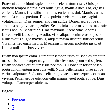
Praesent ac tincidunt sapien, lobortis elementum risus. Quisque
rhoncus tempor lacinia. Sed nulla ligula, mollis a luctus id, egestas
eu felis. Mauris in vestibulum nulla, eu tempus dui. Mauris varius
vehicula elit ac pretium. Donec pulvinar viverra neque, sagittis
volutpat nibh. Duis semper aliquam augue. Donec sed augue sit
amet massa pulvinar imperdiet. Sed lacinia dolor maximus, molestie
lectus non, pulvinar nibh. Cras maximus, libero vitae lobortis
laoreet, velit lacus congue odio, vitae aliquam enim eros id justo.
Nullam quis augue maximus, aliquet massa suscipit, ultrices tellus.
Vivamus nec enim mauris. Maecenas interdum molestie justo, ut
lacinia nulla dapibus viverra.
Etiam non ipsum enim. Curabitur semper, justo eu sodales efficitur,
massa nisl ullamcorper magna, in ultricies eros ipsum sed sapien.
Etiam sodales vestibulum risus nec mollis. Donec in tortor ac leo
porta condimentum non quis velit. Nulla pellentesque vitae augue
varius vulputate. Sed cursus elit arcu, vitae auctor neque accumsan
viverra. Pellentesque eget convallis mauris, eget porta augue. Duis
volutpat ullamcorper ultricies.
Pages:
Previous
1
2