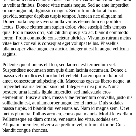
ut velit at finibus. Donec vitae mattis neque. Sed ac ante imperdiet,
ornare augue ut, dignissim magna. Sed rutrum dolor at lacus
gravida, semper dapibus turpis tempor. Aenean nec aliquam mi.
Donec porta neque viverra nulla varius elementum eu porttitor
lectus. Donec elementum sapien dolor, vitae suscipit felis tempus
quis. Proin massa orci, sollicitudin quis justo ac, blandit commodo
lorem. Proin commodo consectetur ultricies. Vivamus rutrum metus
vitae lacus convallis consequat eget volutpat tellus. Phasellus
ullamcorper vitae augue eu auctor. Integer ut est in augue vehicula
sagittis.
Pellentesque rhoncus elit leo, sed laoreet est fermentum vel.
Suspendisse accumsan sem quis diam lacinia accumsan. Donec a
massa vel mi ultrices tincidunt et vel elit. Lorem ipsum dolor sit
amet, consectetur adipiscing elit. Maecenas egestas libero neque, at
imperdiet mauris tempor suscipit. Integer eu nisi purus. Nunc
posuere urna iaculis ligula imperdiet, sed malesuada eros
elementum. Fusce auctor, massa vitae fermentum convallis, justo nisl
sollicitudin est, at ullamcorper augue leo id metus. Duis sodales
massa turpis, id blandit dui venenatis ac. Nam id magna sem. Ut et
metus pharetra, finibus arcu eu, consequat mauris. Morbi id ex diam.
Pellentesque eu diam ornare, venenatis leo vitae, sodales est.
Aliquam lorem leo, viverra ac pretium vel, rutrum at tortor. Cras
blandit congue rhoncus.